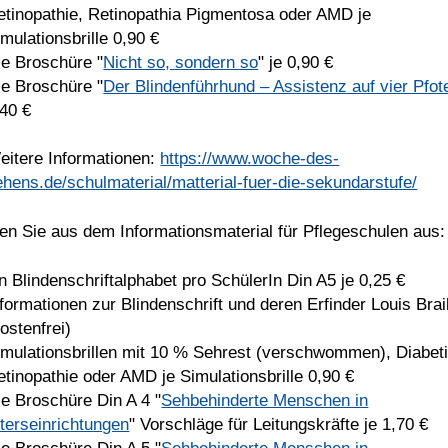
etinopathie, Retinopathia Pigmentosa oder AMD je
mulationsbrille 0,90 €
ie Broschüre "
Nicht so, sondern so
" je 0,90 €
ie Broschüre "
Der Blindenführhund – Assistenz auf vier Pfot
,40 €
eitere Informationen:
https://www.woche-des-
ehens.de/schulmaterial/matterial-fuer-die-sekundarstufe/
en Sie aus dem Informationsmaterial für Pflegeschulen aus:
in Blindenschriftalphabet pro SchülerIn Din A5 je 0,25 €
nformationen zur Blindenschrift und deren Erfinder Louis Brai
ostenfrei)
imulationsbrillen mit 10 % Sehrest (verschwommen), Diabet
etinopathie oder AMD je Simulationsbrille 0,90 €
ie Broschüre Din A 4 "
Sehbehinderte Menschen in
lterseinrichtungen
" Vorschläge für Leitungskräfte je 1,70 €