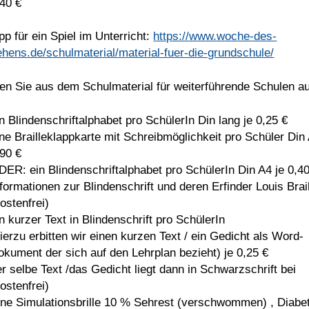
,40 €
pp für ein Spiel im Unterricht:
https://www.woche-des-
ehens.de/schulmaterial/material-fuer-die-grundschule/
en Sie aus dem Schulmaterial für weiterführende Schulen a
in Blindenschriftalphabet pro SchülerIn Din lang je 0,25 €
ine Brailleklappkarte mit Schreibmöglichkeit pro Schüler Din 
,90 €
DER: ein Blindenschriftalphabet pro SchülerIn Din A4 je 0,4
nformationen zur Blindenschrift und deren Erfinder Louis Brai
ostenfrei)
n kurzer Text in Blindenschrift pro SchülerIn
hierzu erbitten wir einen kurzen Text / ein Gedicht als Word-
okument der sich auf den Lehrplan bezieht) je 0,25 €
er selbe Text /das Gedicht liegt dann in Schwarzschrift bei
ostenfrei)
ine Simulationsbrille 10 % Sehrest (verschwommen) , Diabe