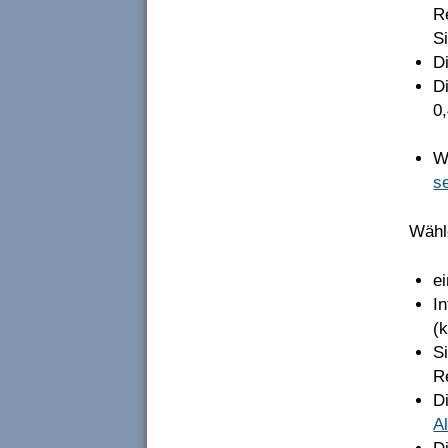
R
Si
D
D
0
W
s
Wähl
e
I
(k
S
R
D
A