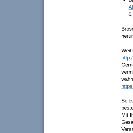
D
A
0
Bros
heru
Weite
http
Gerne
verm
wahrn
http
Selbs
beste
Mit 
Gesa
Versa