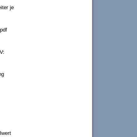
iter je
 pdf
V:
ng
lwert