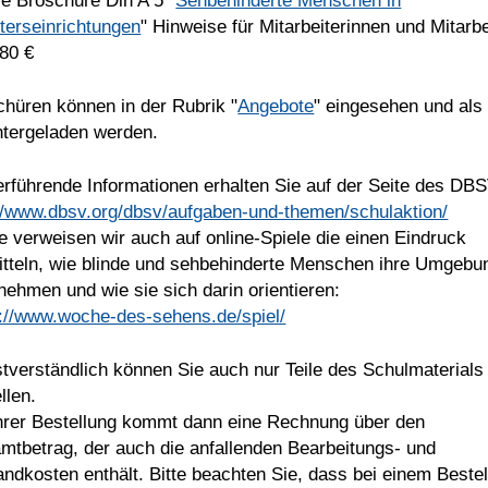
ie Broschüre Din A 5 "
Sehbehinderte Menschen in
lterseinrichtungen
" Hinweise für Mitarbeiterinnen und Mitarbe
,80 €
chüren können in der Rubrik "
Angebote
" eingesehen und als
ntergeladen werden.
rführende Informationen erhalten Sie auf der Seite des DBS
://www.dbsv.org/dbsv/aufgaben-und-themen/schulaktion/
 verweisen wir auch auf online-Spiele die einen Eindruck
itteln, wie blinde und sehbehinderte Menschen ihre Umgebu
ehmen und wie sie sich darin orientieren:
s://www.woche-des-sehens.de/spiel/
tverständlich können Sie auch nur Teile des Schulmaterials
llen.
Ihrer Bestellung kommt dann eine Rechnung über den
mtbetrag, der auch die anfallenden Bearbeitungs- und
ndkosten enthält. Bitte beachten Sie, dass bei einem Bestel