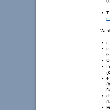
0
Ti
s
Wähl
e
e
0
O
I
(k
ei
(
D
d
(k
E