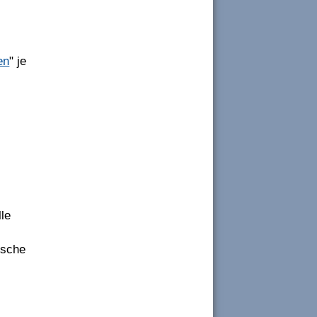
en
" je
lle
ische