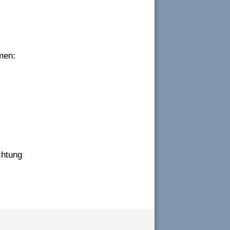
men:
chtung