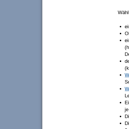
Wähl
e
O
e
(
D
d
(k
W
Sc
W
Le
E
je
D
D