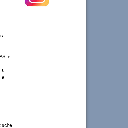
us:
A6 je
0 €
lle
tische