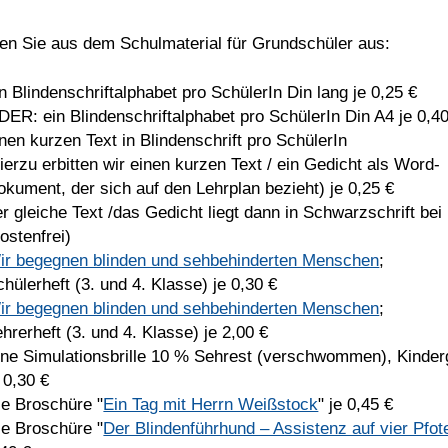
en Sie aus dem Schulmaterial für Grundschüler aus:
in Blindenschriftalphabet pro SchülerIn Din lang je 0,25 €
DER: ein Blindenschriftalphabet pro SchülerIn Din A4 je 0,4
inen kurzen Text in Blindenschrift pro SchülerIn
hierzu erbitten wir einen kurzen Text / ein Gedicht als Word-
okument, der sich auf den Lehrplan bezieht) je 0,25 €
er gleiche Text /das Gedicht liegt dann in Schwarzschrift bei
ostenfrei)
ir begegnen blinden und sehbehinderten Menschen
;
hülerheft (3. und 4. Klasse) je 0,30 €
ir begegnen blinden und sehbehinderten Menschen
;
hrerheft (3. und 4. Klasse) je 2,00 €
ine Simulationsbrille 10 % Sehrest (verschwommen), Kinder
 0,30 €
ie Broschüre "
Ein Tag mit Herrn Weißstock
" je 0,45 €
ie Broschüre "
Der Blindenführhund – Assistenz auf vier Pfot