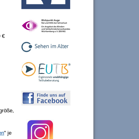
0 €
größe,
en
" je