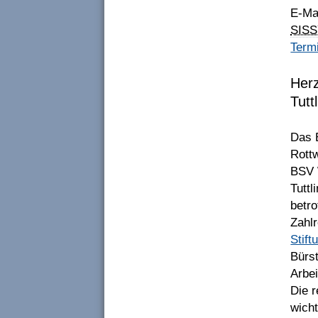
E-Ma
SISS
Termi
Herz
Tutt
Das 
Rottw
BSV 
Tutt
betro
Zahlr
Stift
Bürs
Arbe
Die 
wicht