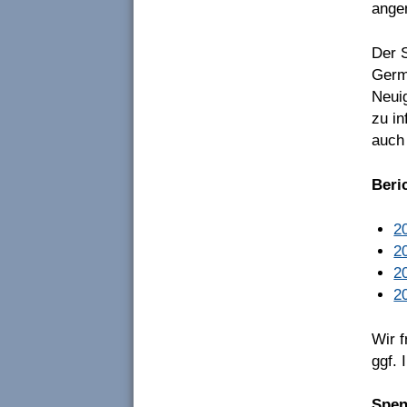
ange
Der 
Germa
Neui
zu in
auch 
Beri
2
2
2
2
Wir 
ggf. 
Spe