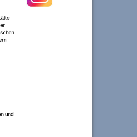
ätte
ber
enschen
ern
en und