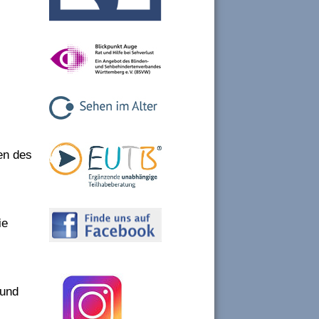
gen des
ie
 und