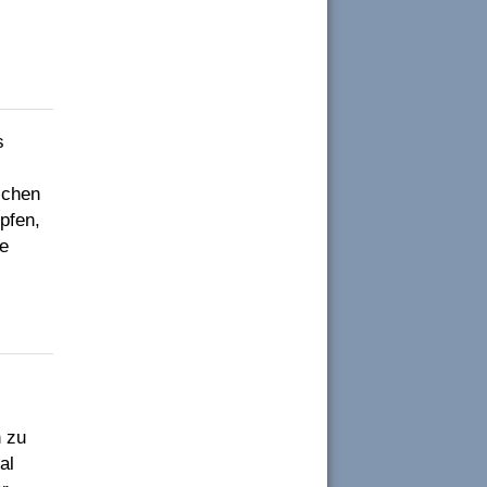
s
schen
pfen,
fe
h zu
al