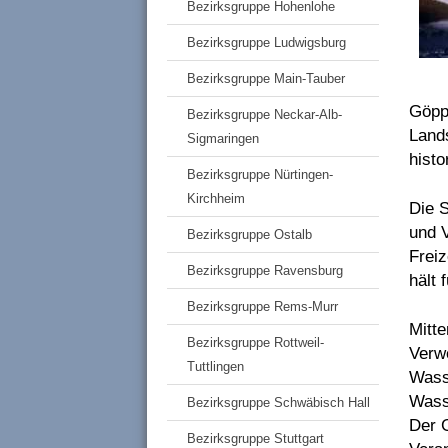
Bezirksgruppe Hohenlohe
Bezirksgruppe Ludwigsburg
Bezirksgruppe Main-Tauber
Göppi
Bezirksgruppe Neckar-Alb-
Land
Sigmaringen
hist
Bezirksgruppe Nürtingen-
Kirchheim
Die S
und 
Bezirksgruppe Ostalb
Freiz
Bezirksgruppe Ravensburg
hält 
Bezirksgruppe Rems-Murr
Mitt
Bezirksgruppe Rottweil-
Verwe
Tuttlingen
Wass
Wasse
Bezirksgruppe Schwäbisch Hall
Der G
Bezirksgruppe Stuttgart