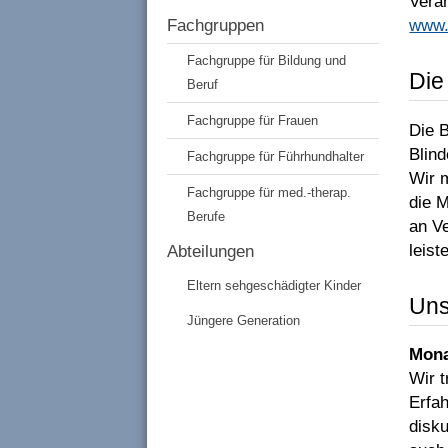
Veran
Fachgruppen
www.
Fachgruppe für Bildung und
Die
Beruf
Fachgruppe für Frauen
Die 
Blin
Fachgruppe für Führhundhalter
Wir 
Fachgruppe für med.-therap.
die M
Berufe
an Ve
leist
Abteilungen
Eltern sehgeschädigter Kinder
Uns
Jüngere Generation
Mona
Wir 
Erfa
disk