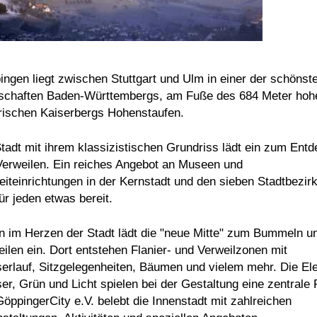
ngen liegt zwischen Stuttgart und Ulm in einer der schönst
schaften Baden-Württembergs, am Fuße des 684 Meter hoh
orischen Kaiserbergs Hohenstaufen.
tadt mit ihrem klassizistischen Grundriss lädt ein zum Ent
Verweilen. Ein reiches Angebot an Museen und
eiteinrichtungen in der Kernstadt und den sieben Stadtbezir
für jeden etwas bereit.
en im Herzen der Stadt lädt die "neue Mitte" zum Bummeln u
ilen ein. Dort entstehen Flanier- und Verweilzonen mit
erlauf, Sitzgelegenheiten, Bäumen und vielem mehr. Die E
r, Grün und Licht spielen bei der Gestaltung eine zentrale 
öppingerCity e.V. belebt die Innenstadt mit zahlreichen