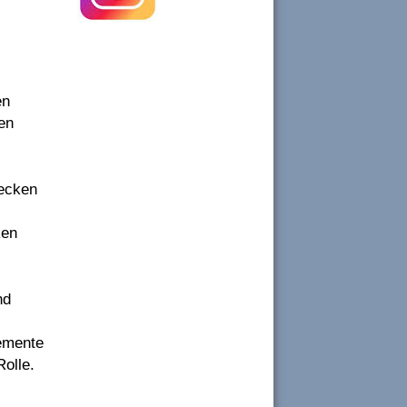
en
en
decken
ken
nd
lemente
Rolle.