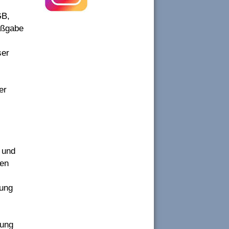
GB,
aßgabe
ser
er
 und
sen
tung
gung