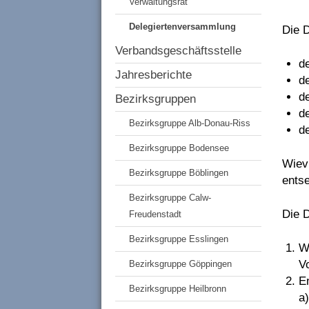
Verwaltungsrat
Delegiertenversammlung
Die 
Verbandsgeschäftsstelle
d
Jahresberichte
d
d
Bezirksgruppen
d
Bezirksgruppe Alb-Donau-Riss
d
Bezirksgruppe Bodensee
Wiev
Bezirksgruppe Böblingen
entse
Bezirksgruppe Calw-
Die 
Freudenstadt
Bezirksgruppe Esslingen
W
V
Bezirksgruppe Göppingen
E
Bezirksgruppe Heilbronn
a