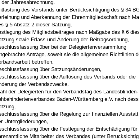
) der Jahresabrechnung,
ntlastung des Vorstands unter Berücksichtigung des § 34 B
erleihung und Aberkennung der Ehrenmitgliedschaft nach M
es § 5 Absatz 2 dieser Satzung,
estlegung des Mitgliedsbeitrages nach Maßgabe des § 6 die
atzung sowie Erlass und Änderung der Beitragsordnung,
eschlussfassung über bei der Delegiertenversammlung
ingebrachte Anträge, soweit sie die allgemeinen Richtlinien d
erbandsarbeit betreffen,
eschlussfassung über Satzungsänderungen,
eschlussfassung über die Auflösung des Verbands oder die
nderung der Verbandszwecke,
ahl der Delegierten für den Verbandstag des Landesblinden-
ehbehindertenverbandes Baden-Württemberg e.V. nach des
atzung,
eschlussfassung über die Regelung zur finanziellen Ausstat
er Untergliederungen,
eschlussfassung über die Festlegung der Entschädigung für
hrenamtliche Mitarbeiter des Verbandes (unter Berücksichti