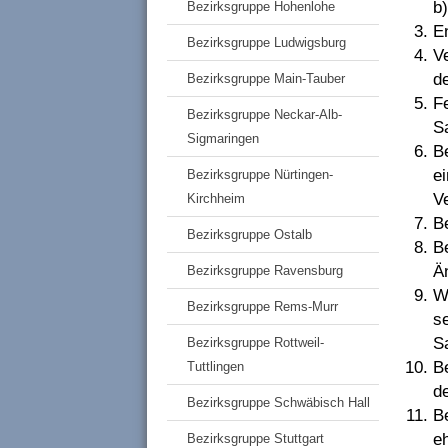
b
Bezirksgruppe Hohenlohe
E
Bezirksgruppe Ludwigsburg
V
d
Bezirksgruppe Main-Tauber
F
Bezirksgruppe Neckar-Alb-
S
Sigmaringen
B
e
Bezirksgruppe Nürtingen-
V
Kirchheim
B
Bezirksgruppe Ostalb
B
Ä
Bezirksgruppe Ravensburg
W
Bezirksgruppe Rems-Murr
s
S
Bezirksgruppe Rottweil-
B
Tuttlingen
d
Bezirksgruppe Schwäbisch Hall
B
e
Bezirksgruppe Stuttgart