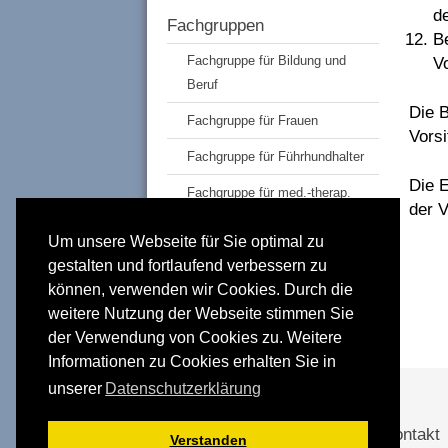
d
Fachgruppen
B
Fachgruppe für Bildung und
V
Beruf
Die 
Fachgruppe für Frauen
Vors
Fachgruppe für Führhundhalter
Die 
Fachgruppe für med.-therap.
der 
Berufe
Um unsere Webseite für Sie optimal zu
Abteilungen
gestalten und fortlaufend verbessern zu
Eltern sehgeschädigter Kinder
können, verwenden wir Cookies. Durch die
weitere Nutzung der Webseite stimmen Sie
Jüngere Generation
der Verwendung von Cookies zu. Weitere
Informationen zu Cookies erhalten Sie in
unserer
Datenschutzerklärung
Förderer und Partner
Kontakt
Verstanden