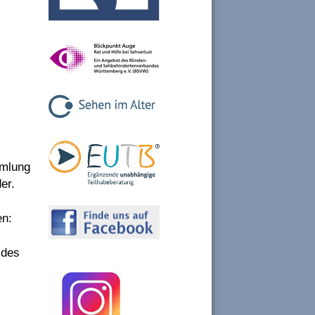
mmlung
er.
en:
 des